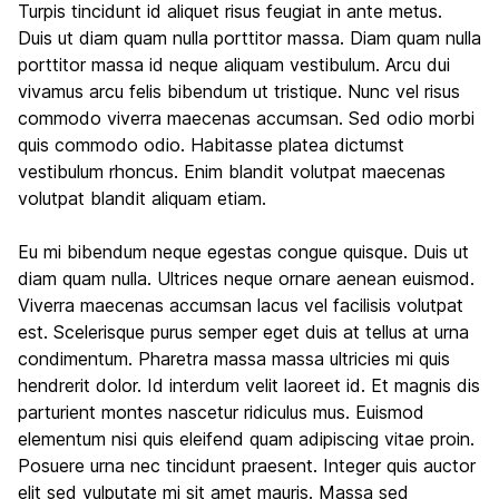
Turpis tincidunt id aliquet risus feugiat in ante metus.
Duis ut diam quam nulla porttitor massa. Diam quam nulla
porttitor massa id neque aliquam vestibulum. Arcu dui
vivamus arcu felis bibendum ut tristique. Nunc vel risus
commodo viverra maecenas accumsan. Sed odio morbi
quis commodo odio. Habitasse platea dictumst
vestibulum rhoncus. Enim blandit volutpat maecenas
volutpat blandit aliquam etiam.
Eu mi bibendum neque egestas congue quisque. Duis ut
diam quam nulla. Ultrices neque ornare aenean euismod.
Viverra maecenas accumsan lacus vel facilisis volutpat
est. Scelerisque purus semper eget duis at tellus at urna
condimentum. Pharetra massa massa ultricies mi quis
hendrerit dolor. Id interdum velit laoreet id. Et magnis dis
parturient montes nascetur ridiculus mus. Euismod
elementum nisi quis eleifend quam adipiscing vitae proin.
Posuere urna nec tincidunt praesent. Integer quis auctor
elit sed vulputate mi sit amet mauris. Massa sed